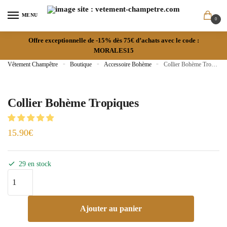
MENU
0
Offre exceptionnelle de -15% dès 75€ d’achats avec le code :
MORALES15
Vêtement Champêtre
»
Boutique
»
Accessoire Bohème
»
Collier Bohème Tropiques
Collier Bohème Tropiques
15.90
€
29 en stock
Ajouter au panier