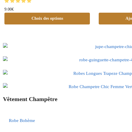
9.00
€
Choix des options
Ajo
Vêtement Champêtre
Robe Bohème