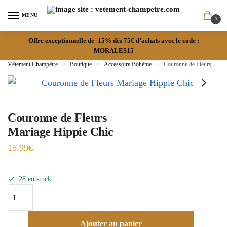
MENU
0
Offre exceptionnelle de -15% dès 75€ d’achats avec le code :
MORALES15
Vêtement Champêtre
»
Boutique
»
Accessoire Bohème
»
Couronne de Fleurs Mariage Hippie Chic
Couronne de Fleurs
Mariage Hippie Chic
15.99
€
28 en stock
Ajouter au panier