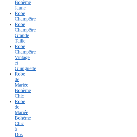
Bohème
Jaune
Robe
Champêtre
Robe
Champêtre
Grande
Taille
Robe
Champêtre
Vintage
et
Guinguette
Robe
de
Mariée
Bohème
Chic
Robe
de
Mariée
Bohème
Chic
à
Dos