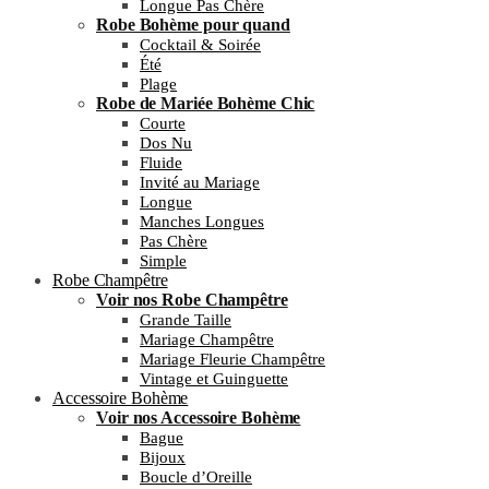
Longue Pas Chère
Robe Bohème pour quand
Cocktail & Soirée
Été
Plage
Robe de Mariée Bohème Chic
Courte
Dos Nu
Fluide
Invité au Mariage
Longue
Manches Longues
Pas Chère
Simple
Robe Champêtre
Voir nos Robe Champêtre
Grande Taille
Mariage Champêtre
Mariage Fleurie Champêtre
Vintage et Guinguette
Accessoire Bohème
Voir nos Accessoire Bohème
Bague
Bijoux
Boucle d’Oreille