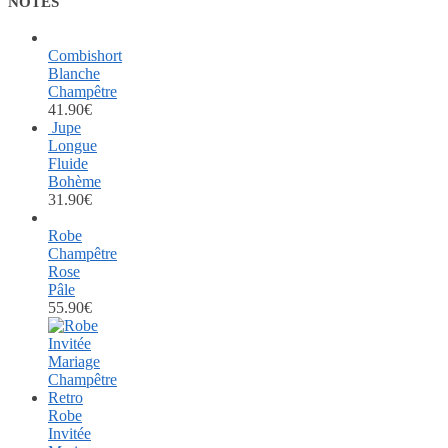
NOTÉS
Combishort
Blanche
Champêtre
41.90
€
Jupe
Longue
Fluide
Bohème
31.90
€
Robe
Champêtre
Rose
Pâle
55.90
€
Robe
Invitée