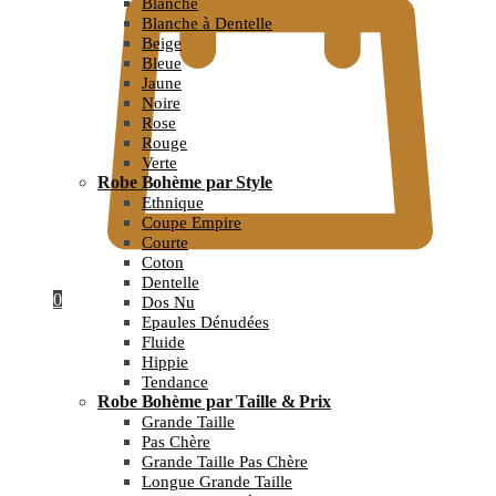
Blanche
Blanche à Dentelle
Beige
Bleue
Jaune
Noire
Rose
Rouge
Verte
Robe Bohème par Style
Ethnique
Coupe Empire
Courte
Coton
Dentelle
0
Dos Nu
Epaules Dénudées
Fluide
Hippie
Tendance
Robe Bohème par Taille & Prix
Grande Taille
Pas Chère
Grande Taille Pas Chère
Longue Grande Taille