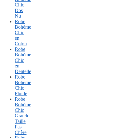
Chic
Dos
Nu
Robe
Bohème
Chic
en
Coton
Robe
Bohème
Chic
en
Dentelle
Robe
Bohème
Chic
Fluide
Robe
Bohème
Chic
Grande
Taille
Pas
Chère
Robe