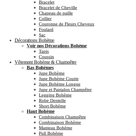
Bracelet
Bracelet de Cheville
Chapeau de paille
Collier
Couronne de Fleurs Cheveux
Foulard
Sac
Décorations Bohème
Voir nos Décorations Bohème
Tapis
Coussin
Vêtement Bohème & Champêtre
Bas Bohèmes
Jupe Bohème
Jupe Bohème Courte
Jupe Bohème Longue
Jupe et Pantalon Champêtre
Legging Bohème
Robe Dentelle
Short Bohème
Haut Bohème
Combinaison Champêtre
Combinaison Bohème
Manteau Bohème
Pull Bohème