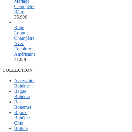
Mariage
Champêtre
Rétro
35.90
€
Robe
Longue
Champêtre
Avec
Encolure
Américaine
41.90
€
COLLECTION
Accessoire
Bohème
Bague
Bohème
Bas
Bohèmes
Bijoux
Bohème
Chic
Bottine