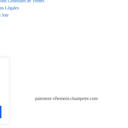
ions Générales de Ventes
ns Légales
 Site