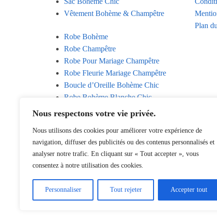
Sac Bohème Chic
Condit
Vêtement Bohème & Champêtre
Mentio
Plan du
Robe Bohème
Robe Champêtre
Robe Pour Mariage Champêtre
Robe Fleurie Mariage Champêtre
Boucle d’Oreille Bohème Chic
Robe Bohème Blanche Chic
Robe Bohème Chic Dos Nu
Nous respectons votre vie privée.
Sac Bohème Chic
Nous utilisons des cookies pour améliorer votre expérience de
Vêtement Bohème & Champêtre
navigation, diffuser des publicités ou des contenus personnalisés et
analyser notre trafic. En cliquant sur « Tout accepter », vous
consentez à notre utilisation des cookies.
Avant de partir, n'oubliez pas !
Personnaliser
Tout rejeter
Accepter tout
-15% dès 75€ d'achats