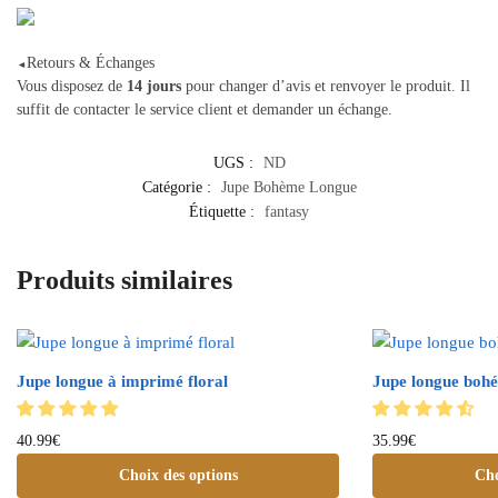
Retours & Échanges
◄
Vous disposez de
14 jours
pour changer d’avis et renvoyer le produit. Il
suffit de contacter le service client et demander un échange.
UGS :
ND
Catégorie :
Jupe Bohème Longue
Étiquette :
fantasy
Produits similaires
Jupe longue à imprimé floral
Jupe longue bohé
40.99
€
35.99
€
Choix des options
Cho