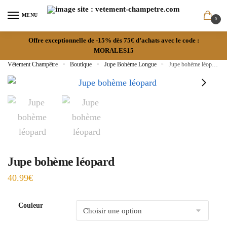
MENU
0
Offre exceptionnelle de -15% dès 75€ d’achats avec le code :
MORALES15
Vêtement Champêtre
»
Boutique
»
Jupe Bohème Longue
»
Jupe bohème léopard
Jupe bohème léopard
40.99
€
Couleur