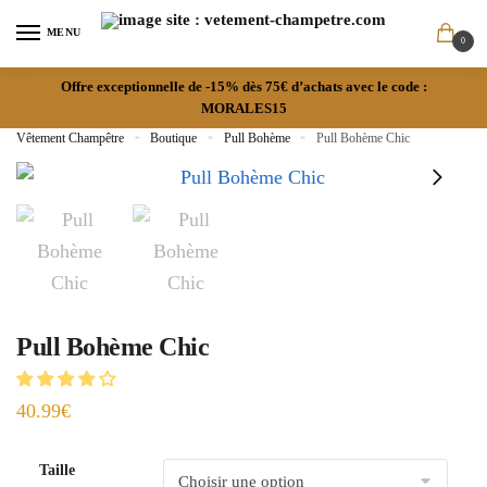
MENU
0
Offre exceptionnelle de -15% dès 75€ d’achats avec le code :
MORALES15
Vêtement Champêtre
»
Boutique
»
Pull Bohème
»
Pull Bohème Chic
Pull Bohème Chic
40.99
€
Taille