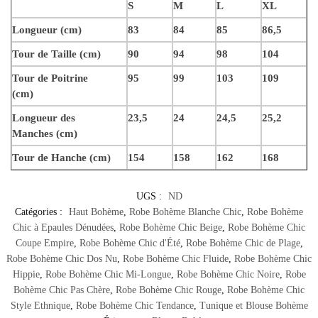
S
M
L
XL
Longueur (cm)
83
84
85
86,5
Tour de Taille (cm)
90
94
98
104
Tour de Poitrine
95
99
103
109
(cm)
Longueur des
23,5
24
24,5
25,2
Manches (cm)
Tour de Hanche (cm)
154
158
162
168
UGS :
ND
Catégories :
Haut Bohème
,
Robe Bohème Blanche Chic
,
Robe Bohème
Chic à Epaules Dénudées
,
Robe Bohème Chic Beige
,
Robe Bohème Chic
Coupe Empire
,
Robe Bohème Chic d'Été
,
Robe Bohème Chic de Plage
,
Robe Bohème Chic Dos Nu
,
Robe Bohème Chic Fluide
,
Robe Bohème Chic
Hippie
,
Robe Bohème Chic Mi-Longue
,
Robe Bohème Chic Noire
,
Robe
Bohème Chic Pas Chère
,
Robe Bohème Chic Rouge
,
Robe Bohème Chic
Style Ethnique
,
Robe Bohème Chic Tendance
,
Tunique et Blouse Bohème