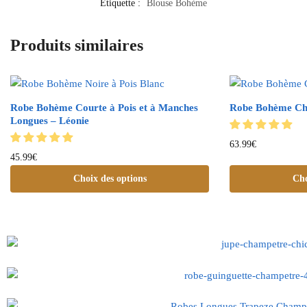
Étiquette :
Blouse Bohème
Produits similaires
Robe Bohème Courte à Pois et à Manches
Robe Bohème Chi
Longues – Léonie
63.99
€
45.99
€
Choix des options
Cho