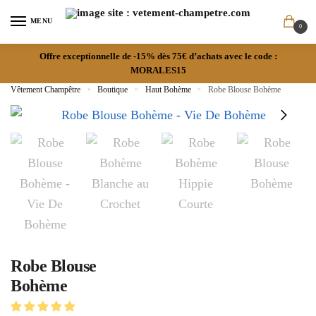
MENU
0
Offre exceptionnelle de -15% dès 75€ d’achats avec le code :
MORALES15
Vêtement Champêtre
»
Boutique
»
Haut Bohème
»
Robe Blouse Bohème
Robe Blouse
Bohème