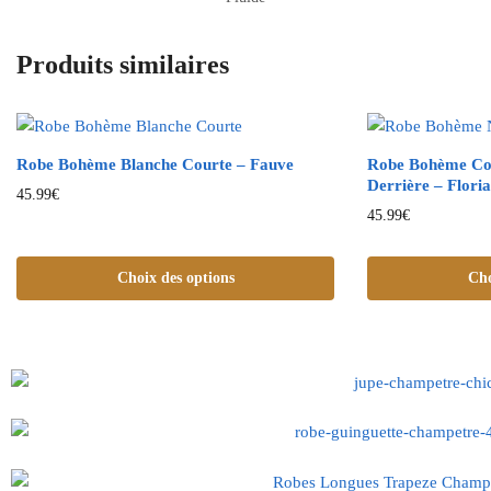
Produits similaires
Robe Bohème Blanche Courte – Fauve
Robe Bohème Cou
Derrière – Flori
45.99
€
45.99
€
Choix des options
Cho