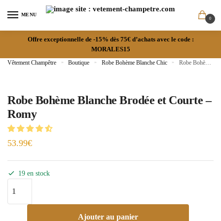
MENU
0
Offre exceptionnelle de -15% dès 75€ d’achats avec le code :
MORALES15
Vêtement Champêtre
»
Boutique
»
Robe Bohème Blanche Chic
»
Robe Bohème Blanche Brodée et Courte – Romy
Robe Bohème Blanche Brodée et Courte –
Romy
53.99
€
19 en stock
Ajouter au panier