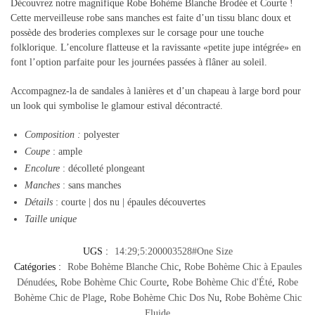
Découvrez notre magnifique Robe Bohème Blanche Brodée et Courte !
Cette merveilleuse robe sans manches est faite d’un tissu blanc doux et
possède des broderies complexes sur le corsage pour une touche
folklorique. L’encolure flatteuse et la ravissante «petite jupe intégrée» en
font l’option parfaite pour les journées passées à flâner au soleil.
Accompagnez-la de sandales à lanières et d’un chapeau à large bord pour
un look qui symbolise le glamour estival décontracté.
Composition
:
polyester
Coupe
: ample
Encolure
: décolleté plongeant
Manches
: sans manches
Détails
: courte | dos nu | épaules découvertes
Taille unique
UGS :
14:29;5:200003528#One Size
Catégories :
Robe Bohème Blanche Chic
,
Robe Bohème Chic à Epaules
Dénudées
,
Robe Bohème Chic Courte
,
Robe Bohème Chic d'Été
,
Robe
Bohème Chic de Plage
,
Robe Bohème Chic Dos Nu
,
Robe Bohème Chic
Fluide