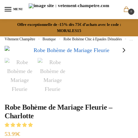
MENU
0
Offre exceptionnelle de -15% dès 75€ d’achats avec le code :
MORALES15
Vêtement Champêtre
»
Boutique
»
Robe Bohème Chic à Epaules Dénudées
»
Robe 
Robe Bohème de Mariage Fleurie –
Charlotte
53.99
€