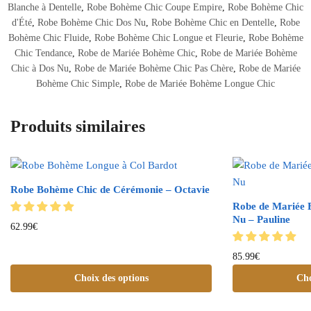
Blanche à Dentelle
,
Robe Bohème Chic Coupe Empire
,
Robe Bohème Chic
d'Été
,
Robe Bohème Chic Dos Nu
,
Robe Bohème Chic en Dentelle
,
Robe
Bohème Chic Fluide
,
Robe Bohème Chic Longue et Fleurie
,
Robe Bohème
Chic Tendance
,
Robe de Mariée Bohème Chic
,
Robe de Mariée Bohème
Chic à Dos Nu
,
Robe de Mariée Bohème Chic Pas Chère
,
Robe de Mariée
Bohème Chic Simple
,
Robe de Mariée Bohème Longue Chic
Produits similaires
Robe Bohème Chic de Cérémonie – Octavie
Robe de Mariée 
Nu – Pauline
62.99
€
85.99
€
Choix des options
Cho