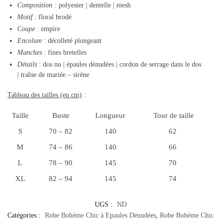
Composition
:
polyester | dentelle | mesh
Motif
: floral brodé
Coupe
: empire
Encolure
: décolleté plongeant
Manches
: fines bretelles
Détails
: dos nu | épaules dénudées | cordon de serrage dans le dos
| traîne de mariée – sirène
Tableau des tailles (en cm)
:
Taille
Buste
Longueur
Tour de taille
S
70 – 82
140
62
M
74 – 86
140
66
L
78 – 90
145
70
XL
82 – 94
145
74
UGS :
ND
Catégories :
Robe Bohème Chic à Epaules Dénudées
,
Robe Bohème Chic