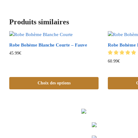
Produits similaires
Robe Bohème Blanche Courte – Fauve
Robe Bohème B
45.99
€
60.99
€
Choix des options
C