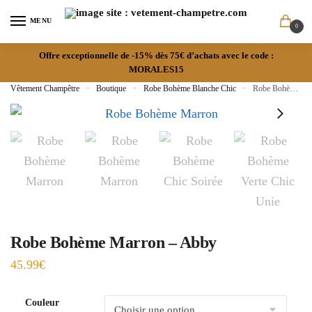
MENU
0
Offre exceptionnelle de -15% dès 75€ d’achats avec le code :
MORALES15
Vêtement Champêtre
»
Boutique
»
Robe Bohème Blanche Chic
»
Robe Bohème Marron – Abby
Robe Bohème Marron – Abby
45.99
€
Couleur