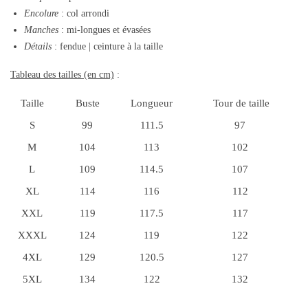
Encolure
: col arrondi
Manches
: mi-longues et évasées
Détails
: fendue | ceinture à la taille
Tableau des tailles (en cm)
:
Taille
Buste
Longueur
Tour de taille
S
99
111.5
97
M
104
113
102
L
109
114.5
107
XL
114
116
112
XXL
119
117.5
117
XXXL
124
119
122
4XL
129
120.5
127
5XL
134
122
132