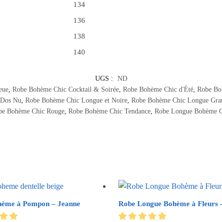
134
136
138
140
UGS :
ND
eue
,
Robe Bohème Chic Cocktail & Soirée
,
Robe Bohème Chic d'Été
,
Robe Boh
 Dos Nu
,
Robe Bohème Chic Longue et Noire
,
Robe Bohème Chic Longue Gran
be Bohème Chic Rouge
,
Robe Bohème Chic Tendance
,
Robe Longue Bohème C
hème à Pompon – Jeanne
Robe Longue Bohème à Fleurs –