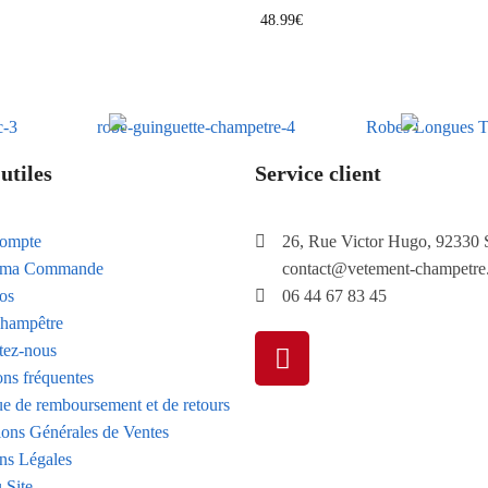
48.99
€
utiles
Service client
ompte
26, Rue Victor Hugo, 92330 
e ma Commande
contact@vetement-champetre
os
06 44 67 83 45
hampêtre
tez-nous
ons fréquentes
ue de remboursement et de retours
ions Générales de Ventes
ns Légales
 Site