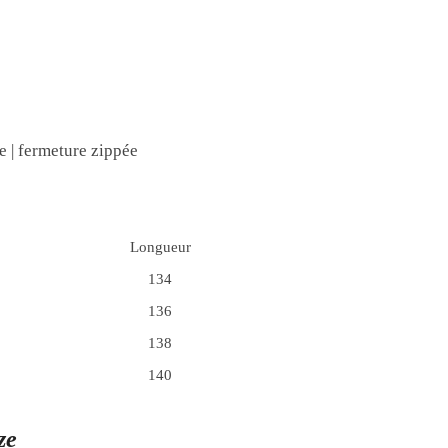
ée | fermeture zippée
Longueur
134
136
138
140
ze