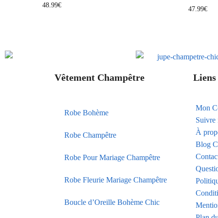
48.99
€
47.99
€
Vêtement Champêtre
Liens 
Mon C
Robe Bohème
Suivr
À prop
Robe Champêtre
Blog C
Contac
Robe Pour Mariage Champêtre
Questi
Robe Fleurie Mariage Champêtre
Politiq
Condit
Boucle d’Oreille Bohème Chic
Mentio
Plan du