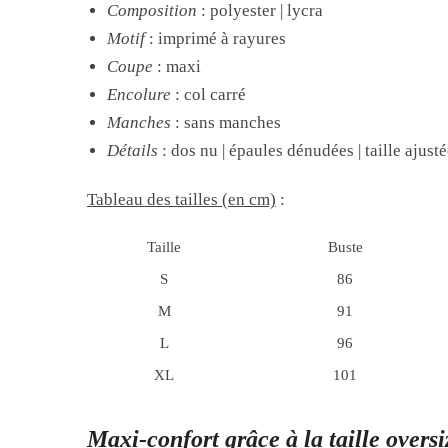
Composition
: polyester | lycra
Motif
: imprimé à rayures
Coupe
: maxi
Encolure
: col carré
Manches
: sans manches
Détails
: dos nu | épaules dénudées | taille ajust
Tableau des tailles (en cm)
:
Taille
Buste
S
86
M
91
L
96
XL
101
Maxi-confort grâce à la taille oversi