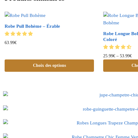
Robe Pull Bohème – Érable
Robe Longue Bo
Coloré
63.99
€
25.99
€
–
53.99
€
Choix des options
Cho