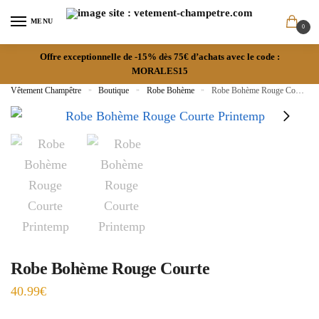
MENU
0
Offre exceptionnelle de -15% dès 75€ d’achats avec le code :
MORALES15
Vêtement Champêtre
»
Boutique
»
Robe Bohème
»
Robe Bohème Rouge Courte
Robe Bohème Rouge Courte
40.99
€