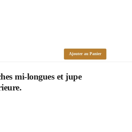
Ajouter au Panier
es mi-longues et jupe
rieure.