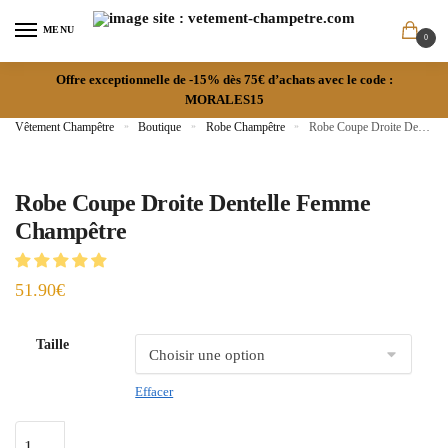
MENU
0
Offre exceptionnelle de -15% dès 75€ d’achats avec le code :
MORALES15
Vêtement Champêtre
»
Boutique
»
Robe Champêtre
»
Robe Coupe Droite Dentelle Femme Champêtre
Robe Coupe Droite Dentelle Femme
Champêtre
51.90
€
Taille
Effacer