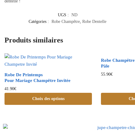
dentelle !
UGS :
ND
Catégories :
Robe Champêtre
,
Robe Dentelle
Produits similaires
Robe Champêtre
Pâle
55.90
€
Robe De Printemps
Pour Mariage Champêtre Invitée
41.90
€
Choix des options
Cho