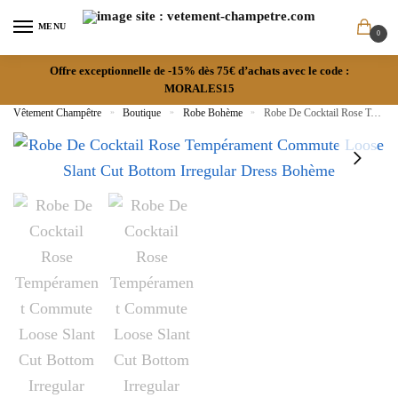
MENU
0
Offre exceptionnelle de -15% dès 75€ d’achats avec le code :
MORALES15
Vêtement Champêtre
»
Boutique
»
Robe Bohème
»
Robe De Cocktail Rose Tempérament Commute Loose Slant-Cut Bottom Irregular Dress