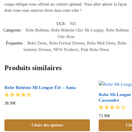
coupe oblique vous offrent un confort optimal. Vous allez adorer la façon
dont vous vous sentirez divin dans cette robe !
UGS :
ND
Catégories :
Robe Bohème
,
Robe Bohème Chic Mi-Longue
,
Robe Bohème
Chic Rose
Étiquettes :
Boho Dress
,
Boho Formal Dresses
,
Boho Midi Dress
,
Boho
Summer Dresses
,
NEW Products
,
Pink Boho Dress
Produits similaires
Robe Bohème Mi Longue Été – Anna
Robe Mi-Longue
Cassandre
38.99
€
73.99
€
Choix des options
Cho