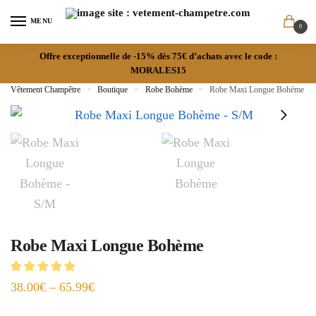
MENU
0
Offre exceptionnelle de -15% dès 75€ d’achats avec le code :
MORALES15
Vêtement Champêtre
»
Boutique
»
Robe Bohème
»
Robe Maxi Longue Bohème
Robe Maxi Longue Bohème
38.00
€
–
65.99
€