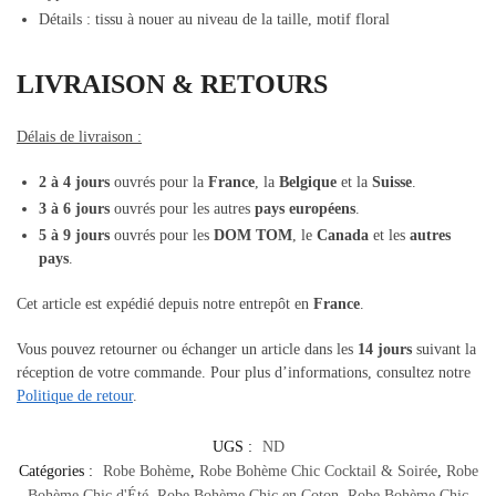
Détails : tissu à nouer au niveau de la taille, motif floral
LIVRAISON & RETOURS
Délais de livraison :
2 à 4 jours
ouvrés pour la
France
, la
Belgique
et la
Suisse
.
3 à 6 jours
ouvrés pour les autres
pays européens
.
5 à 9 jours
ouvrés pour les
DOM TOM
, le
Canada
et les
autres
pays
.
Cet article est expédié depuis notre entrepôt en
France
.
Vous pouvez retourner ou échanger un article dans les
14 jours
suivant la
réception de votre commande. Pour plus d’informations, consultez notre
Politique de retour
.
UGS :
ND
Catégories :
Robe Bohème
,
Robe Bohème Chic Cocktail & Soirée
,
Robe
Bohème Chic d'Été
,
Robe Bohème Chic en Coton
,
Robe Bohème Chic