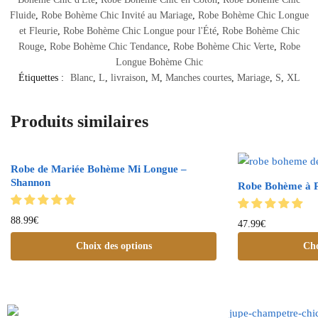
Fluide
,
Robe Bohème Chic Invité au Mariage
,
Robe Bohème Chic Longue
et Fleurie
,
Robe Bohème Chic Longue pour l'Été
,
Robe Bohème Chic
Rouge
,
Robe Bohème Chic Tendance
,
Robe Bohème Chic Verte
,
Robe
Longue Bohème Chic
Étiquettes :
Blanc
,
L
,
livraison
,
M
,
Manches courtes
,
Mariage
,
S
,
XL
Produits similaires
Robe de Mariée Bohème Mi Longue –
Shannon
Robe Bohème à 
88.99
€
47.99
€
Choix des options
Cho