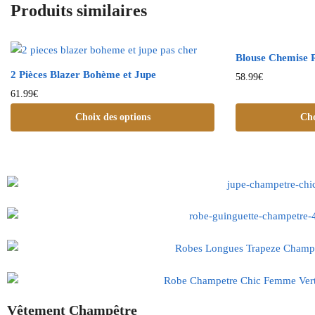
Produits similaires
Blouse Chemise 
2 Pièces Blazer Bohème et Jupe
58.99
€
61.99
€
Choix des options
Cho
Vêtement Champêtre