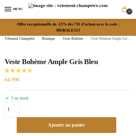
MENU
0
Offre exceptionnelle de -15% dès 75€ d’achats avec le code :
MORALES15
Vêtement Champêtre
»
Boutique
»
Veste Bohème
»
Veste Bohème Ample Gris Bleu
Veste Bohème Ample Gris Bleu
64.99
€
5 en stock
Ajouter au panier