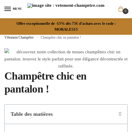
MENU
0
Offre exceptionnelle de -15% dès 75€ d’achats avec le code :
MORALES15
Vêtement Champêtre
»
Champêtre chic en pantalon !
Champêtre chic en
pantalon !
Table des matières