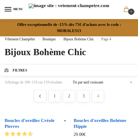
MENU
0
Offre exceptionnelle de -15% dès 75€ d’achats avec le code :
MORALES15
Vêtement Champêtre
»
Boutique
»
Bijoux Bohème Chic
»
Page 4
Bijoux Bohème Chic
FILTRES
Affichage de 109–119 sur 119 résultats
1
2
3
4
Boucles d’oreilles Créole
Boucles d’oreilles Bohème
Pierres
Hippie
29.00
€