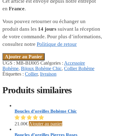
Cet article est envoyé depuis notre entrepôt
en
France
.
Vous pouvez retourner ou échanger un
produit dans les
14 jours
suivant la réception
de votre commande. Pour plus d’informations,
consultez notre
Politique de retour
Ajouter au Panier
UGS :
MB-BIJ005
Catégories :
Accessoire
Bohème
,
Bijoux Bohème Chic
,
Collier Bohème
Étiquettes :
Collier
,
livraison
Produits similaires
Boucles d’oreilles Bohème Chic
21.00
€
Ajouter au panier
Boucles d’oreilles Pierres Roses