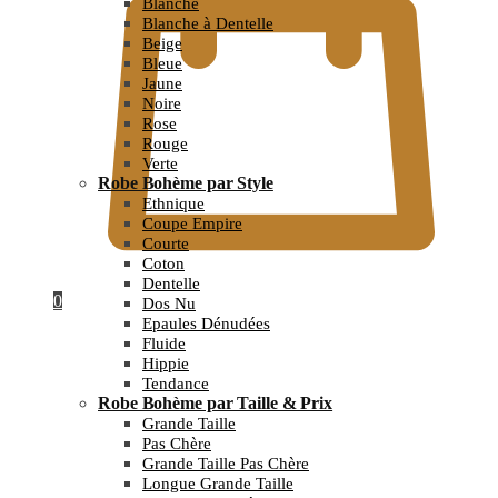
Blanche
Blanche à Dentelle
Beige
Bleue
Jaune
Noire
Rose
Rouge
Verte
Robe Bohème par Style
Ethnique
Coupe Empire
Courte
Coton
Dentelle
0
Dos Nu
Epaules Dénudées
Fluide
Hippie
Tendance
Robe Bohème par Taille & Prix
Grande Taille
Pas Chère
Grande Taille Pas Chère
Longue Grande Taille