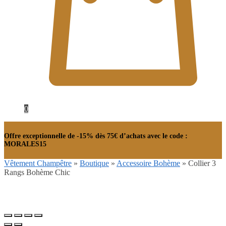
0
Offre exceptionnelle de -15% dès 75€ d’achats avec le code :
MORALES15
Vêtement Champêtre
»
Boutique
»
Accessoire Bohème
»
Collier 3
Rangs Bohème Chic