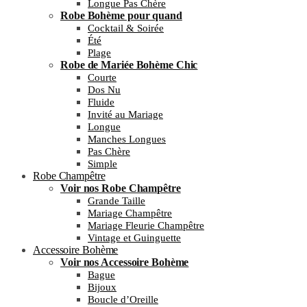
Longue Pas Chère
Robe Bohème pour quand
Cocktail & Soirée
Été
Plage
Robe de Mariée Bohème Chic
Courte
Dos Nu
Fluide
Invité au Mariage
Longue
Manches Longues
Pas Chère
Simple
Robe Champêtre
Voir nos Robe Champêtre
Grande Taille
Mariage Champêtre
Mariage Fleurie Champêtre
Vintage et Guinguette
Accessoire Bohème
Voir nos Accessoire Bohème
Bague
Bijoux
Boucle d’Oreille