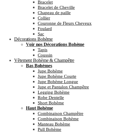
Bracelet
Bracelet de Cheville
Chapeau de paille
Collier
Couronne de Fleurs Cheveux
Foulard
Sac
Décorations Bohème
Voir nos Décorations Bohème
Tapis
Coussin
Vêtement Bohème & Champêtre
Bas Bohèmes
Jupe Bohème
Jupe Bohème Courte
Jupe Bohème Longue
Jupe et Pantalon Champêtre
Legging Bohème
Robe Dentelle
Short Bohème
Haut Bohème
Combinaison Champêtre
Combinaison Bohème
Manteau Bohème
Pull Bohème