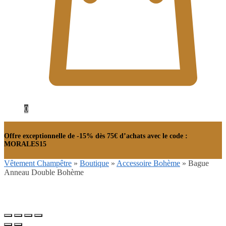
0
Offre exceptionnelle de -15% dès 75€ d’achats avec le code :
MORALES15
Vêtement Champêtre
»
Boutique
»
Accessoire Bohème
»
Bague
Anneau Double Bohème