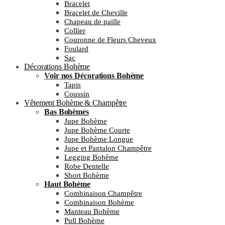
Bracelet
Bracelet de Cheville
Chapeau de paille
Collier
Couronne de Fleurs Cheveux
Foulard
Sac
Décorations Bohème
Voir nos Décorations Bohème
Tapis
Coussin
Vêtement Bohème & Champêtre
Bas Bohèmes
Jupe Bohème
Jupe Bohème Courte
Jupe Bohème Longue
Jupe et Pantalon Champêtre
Legging Bohème
Robe Dentelle
Short Bohème
Haut Bohème
Combinaison Champêtre
Combinaison Bohème
Manteau Bohème
Pull Bohème