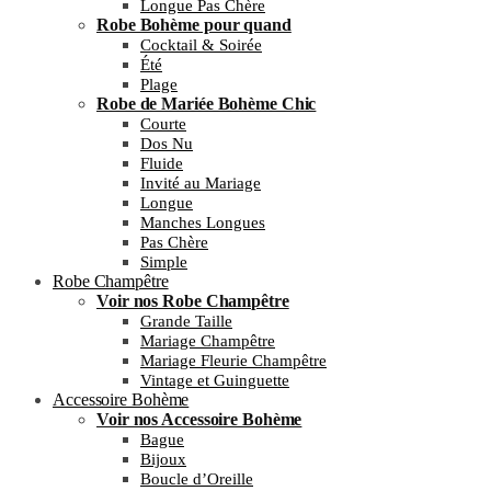
Longue Pas Chère
Robe Bohème pour quand
Cocktail & Soirée
Été
Plage
Robe de Mariée Bohème Chic
Courte
Dos Nu
Fluide
Invité au Mariage
Longue
Manches Longues
Pas Chère
Simple
Robe Champêtre
Voir nos Robe Champêtre
Grande Taille
Mariage Champêtre
Mariage Fleurie Champêtre
Vintage et Guinguette
Accessoire Bohème
Voir nos Accessoire Bohème
Bague
Bijoux
Boucle d’Oreille