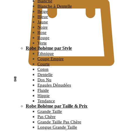
Blanche
Blanche à Dentelle
Beige
Bleue
Jaune
Noire
Rose
Rouge
Verte
Robe Bohème par Style
Ethnique
Coupe Empire
Courte
Coton
Dentelle
0
Dos Nu
Epaules Dénudées
Fluide
Hippie
Tendance
Robe Bohème par Taille & Prix
Grande Taille
Pas Chère
Grande Taille Pas Chère
Longue Grande Taille