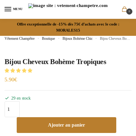
MENU
0
Offre exceptionnelle de -15% dès 75€ d’achats avec le code :
MORALES15
Vêtement Champêtre
»
Boutique
»
Bijoux Bohème Chic
»
Bijou Cheveux Bohème Tropiques
Bijou Cheveux Bohème Tropiques
5.90
€
29 en stock
Ajouter au panier