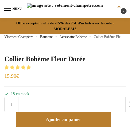
MENU
0
Offre exceptionnelle de -15% dès 75€ d’achats avec le code :
MORALES15
Vêtement Champêtre
»
Boutique
»
Accessoire Bohème
»
Collier Bohème Fleur Dorée
Collier Bohème Fleur Dorée
15.90
€
18 en stock
Ajouter au panier