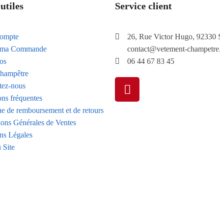
utiles
Service client
ompte
26, Rue Victor Hugo, 92330 
e ma Commande
contact@vetement-champetre
os
06 44 67 83 45
hampêtre
tez-nous
ons fréquentes
ue de remboursement et de retours
ions Générales de Ventes
ns Légales
 Site