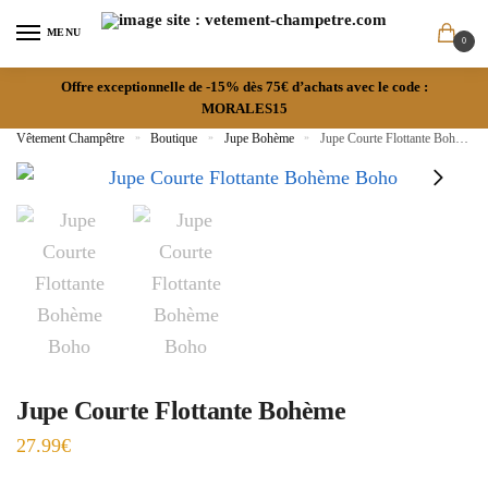
MENU
0
Offre exceptionnelle de -15% dès 75€ d’achats avec le code :
MORALES15
Vêtement Champêtre
»
Boutique
»
Jupe Bohème
»
Jupe Courte Flottante Bohème
Jupe Courte Flottante Bohème
27.99
€