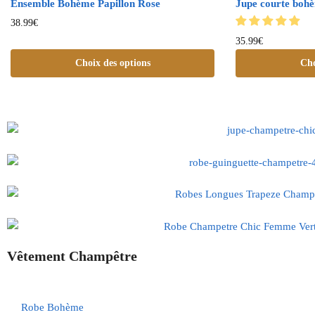
Ensemble Bohème Papillon Rose
Jupe courte boh
38.99
€
35.99
€
Choix des options
Cho
Vêtement Champêtre
Robe Bohème