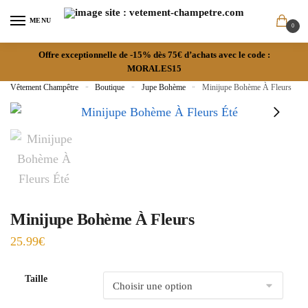
MENU
0
Offre exceptionnelle de -15% dès 75€ d’achats avec le code :
MORALES15
Vêtement Champêtre
»
Boutique
»
Jupe Bohème
»
Minijupe Bohème À Fleurs
Minijupe Bohème À Fleurs
25.99
€
Taille