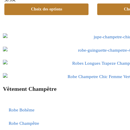
30.99
€
Choix des options
Cho
Vêtement Champêtre
Robe Bohème
Robe Champêtre