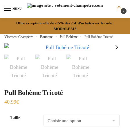
MENU
0
Offre exceptionnelle de -15% dès 75€ d’achats avec le code :
MORALES15
Vêtement Champêtre
»
Boutique
»
Pull Bohème
»
Pull Bohème Tricoté
Pull Bohème Tricoté
40.99
€
Taille