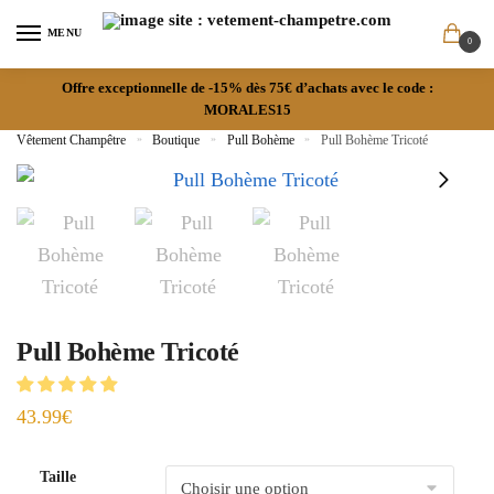
MENU
0
Offre exceptionnelle de -15% dès 75€ d’achats avec le code :
MORALES15
Vêtement Champêtre
»
Boutique
»
Pull Bohème
»
Pull Bohème Tricoté
Pull Bohème Tricoté
43.99
€
Taille