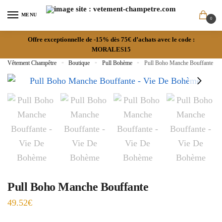
MENU
0
Offre exceptionnelle de -15% dès 75€ d’achats avec le code :
MORALES15
Vêtement Champêtre
»
Boutique
»
Pull Bohème
»
Pull Boho Manche Bouffante
Pull Boho Manche Bouffante
49.52
€