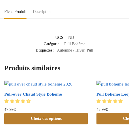
Fiche Produit
Description
UGS :
ND
Catégorie :
Pull Bohème
Étiquettes :
Automne / Hiver
,
Pull
Produits similaires
Pull-over Chaud Style Bohème
Pull Bohème Lèo
47.99
€
42.99
€
Choix des options
Cho