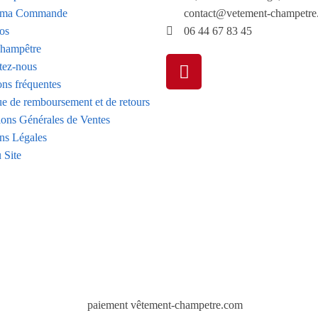
e ma Commande
contact@vetement-champetre
os
06 44 67 83 45
hampêtre
tez-nous
ons fréquentes
ue de remboursement et de retours
ions Générales de Ventes
ns Légales
 Site