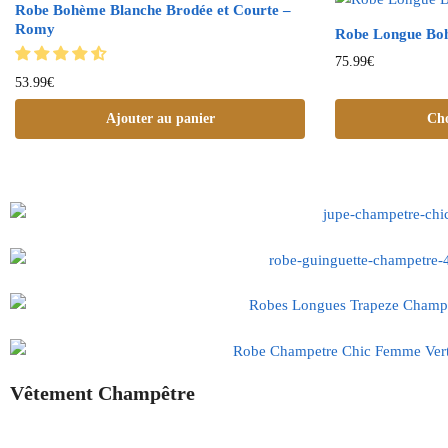
Robe Bohème Blanche Brodée et Courte –
Romy
Robe Longue Boh
75.99
€
53.99
€
Ajouter au panier
Cho
Vêtement Champêtre