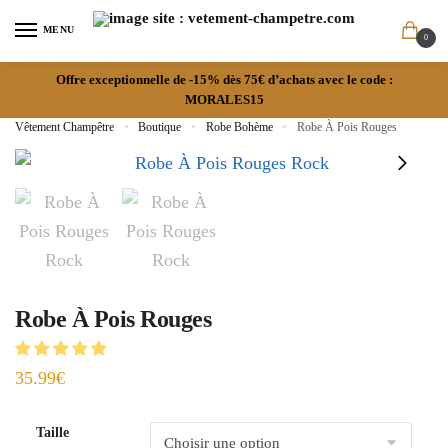
MENU
0
Offre exceptionnelle de -15% dès 75€ d’achats avec le code :
MORALES15
Vêtement Champêtre
»
Boutique
»
Robe Bohème
»
Robe À Pois Rouges
Robe À Pois Rouges
35.99
€
Taille