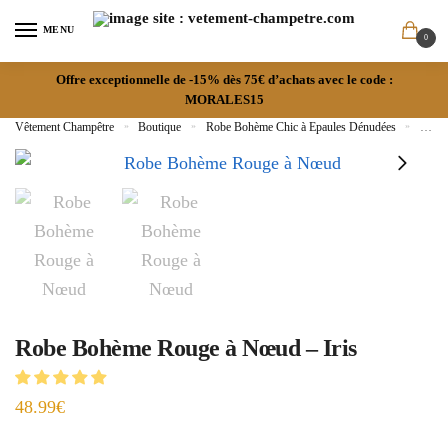
MENU
0
Offre exceptionnelle de -15% dès 75€ d’achats avec le code :
MORALES15
Vêtement Champêtre
»
Boutique
»
Robe Bohème Chic à Epaules Dénudées
»
Robe 
Robe Bohème Rouge à Nœud – Iris
48.99
€