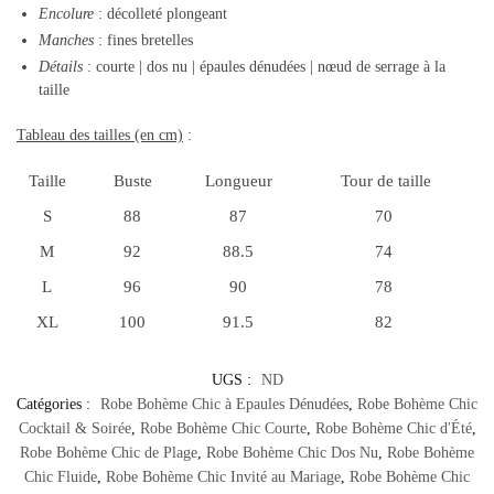
Encolure
: décolleté plongeant
Manches
: fines bretelles
Détails
: courte | dos nu | épaules dénudées | nœud de serrage à la
taille
Tableau des tailles (en cm)
:
Taille
Buste
Longueur
Tour de taille
S
88
87
70
M
92
88.5
74
L
96
90
78
XL
100
91.5
82
UGS :
ND
Catégories :
Robe Bohème Chic à Epaules Dénudées
,
Robe Bohème Chic
Cocktail & Soirée
,
Robe Bohème Chic Courte
,
Robe Bohème Chic d'Été
,
Robe Bohème Chic de Plage
,
Robe Bohème Chic Dos Nu
,
Robe Bohème
Chic Fluide
,
Robe Bohème Chic Invité au Mariage
,
Robe Bohème Chic