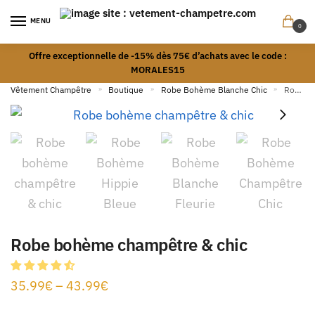
MENU
0
Offre exceptionnelle de -15% dès 75€ d’achats avec le code :
MORALES15
Vêtement Champêtre
»
Boutique
»
Robe Bohème Blanche Chic
»
Robe bohème champêtre & chic
Robe bohème champêtre & chic
35.99
€
–
43.99
€