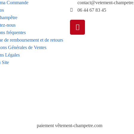
e ma Commande
contact@vetement-champetre
os
06 44 67 83 45
hampêtre
tez-nous
ons fréquentes
ue de remboursement et de retours
ions Générales de Ventes
ns Légales
 Site