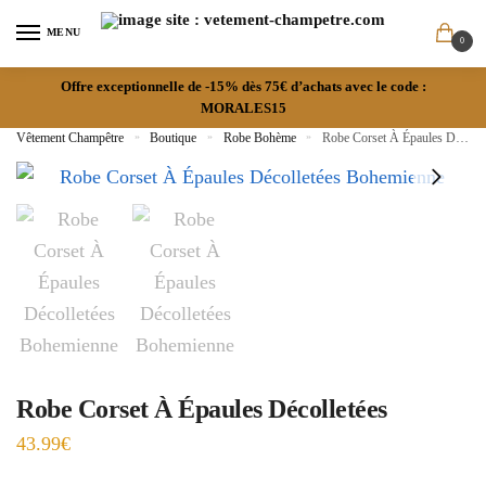
MENU
0
Offre exceptionnelle de -15% dès 75€ d’achats avec le code :
MORALES15
Vêtement Champêtre
»
Boutique
»
Robe Bohème
»
Robe Corset À Épaules Décolletées
Robe Corset À Épaules Décolletées
43.99
€