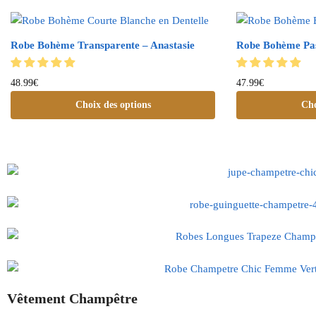
Robe Bohème Transparente – Anastasie
Robe Bohème Pas
48.99
€
47.99
€
Choix des options
Cho
Vêtement Champêtre