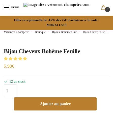
MENU
0
Offre exceptionnelle de -15% dès 75€ d’achats avec le code :
MORALES15
Vêtement Champêtre
»
Boutique
»
Bijoux Bohème Chic
»
Bijou Cheveux Bohème Feuille
Bijou Cheveux Bohème Feuille
5.90
€
12 en stock
Ajouter au panier