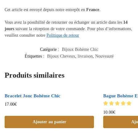
Cet article est envoyé depuis notre entrepôt en
France
.
Vous avez la possibilité de retourner ou échanger un article dans les
14
jours
suivant la réception de votre commande. Pour plus d’informations,
veuillez consulter notre
Politique de retour
Catégorie :
Bijoux Bohème Chic
Étiquettes :
Bijoux Cheveux
,
livraison
,
Nouveauté
Produits similaires
Bracelet Jonc Bohème Chic
Bague Bohème Et
17.00
€
10.00
€
Ajouter au panier
Ajo